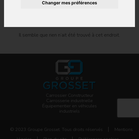
Oops ! Cette page
Changer mes préférences
n’existe pas !
Il semble que rien n’ait été trouvé à cet endroit.
Carrossier Constructeur
Carrosserie industrielle
Équipementier en véhicules
industriels
|
© 2023 Groupe Grosset. Tous droits réservés
Mentions
|
|