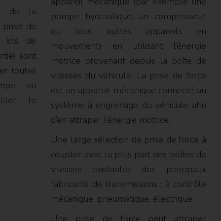
appareil mécanique (par exemple une
ct de la
pompe hydraulique, un compresseur
prise de
ou tous autres appareils en
 kits de
mouvement) en utilisant l’énergie
rtie) sont
motrice provenant depuis la boîte de
er toutes
vitesses du véhicule. La prise de force
ompe ou
est un appareil mécanique connecté au
iter le
système à engrenage du véhicule afin
d’en attraper l’énergie motrice.
Une large sélection de prise de force à
coupler avec la plus part des boîtes de
vitesses existantes des principaux
fabricants de transmissions : à contrôle
mécanique, pneumatique, électrique.
Une prise de force peut attraper