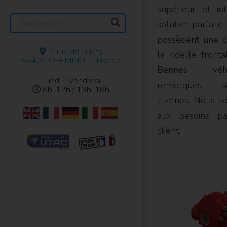
supérieur et inf
Recherche
solution parfaite
:
possèdent une c
2 rue de Quety
la ridelle fronta
57420 CHEMINOT - France
Bennes, véhic
Lundi - Vendredi
remorques, s
8h-12h / 13h-18h
citernes. Nous 
aux besoins pa
client.