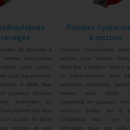
ydrauliques
Pompes hydrauli
grenages
à pistons
plète de pompes à
Pompes hydrauliques extér
r bennes basculantes
pistons pour bennes bascu
ications pour poids-
débit fixe à rotation horaire, a
pes pour équipements
ou bidirectionnelle pour tra
érieurs à débit fixe,
pressions moyennes, hautes
 en plusieurs versions
hautes avec débits diff
aire, antihoraire ou
Disponible en plusieurs mon
 Elles peuvent soit être
versions droites ou à a
 sur la prise de force
Combinées avec une v
 une jonction et une
dérivation pour ces véhic