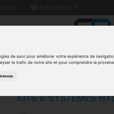
63 31 15
ÊTRE CONTACTÉ
ÉQUIPEMENTS HY
ogies de suivi pour améliorer votre expérience de navigati
alyser le trafic de notre site et pour comprendre la provena
Accueil
/
Produits
/
Équipements 
érences
ÉQUIPEMENTS HYDRAULIQUES DE BEN
KITS & SYSTÈMES H