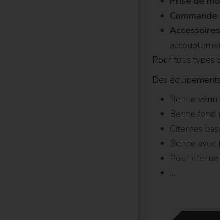
Prise de m
Commande 
Accessoires
accouplemen
Pour tous types d
Des équipements h
Benne vérin 
Benne fond
Citernes bas
Benne avec p
Pour citerne
…