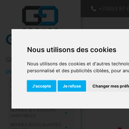
+33(0)3 87 
Nous utilisons des cookies
GROUPE
Nous utilisons des cookies et d'autres technol
personnalisé et des publicités ciblées, pour an
PRODUITS
ÉQUIPEMENTS DE
DÉPOTAGE
J'accepte
Je refuse
Changer mes préf
ÉQUIPEMENTS
HYDRAULIQUES
BENNES & CAISSONS
AMOVIBLES
BENNES BASCULANTES