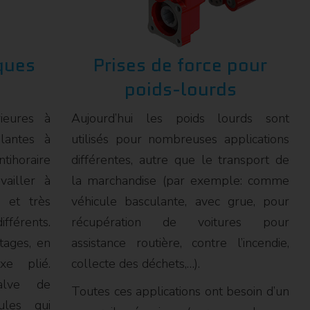
ques
Prises de force pour
poids-lourds
ieures à
Aujourd’hui les poids lourds sont
lantes à
utilisés pour nombreuses applications
ntihoraire
différentes, autre que le transport de
vailler à
la marchandise (par exemple: comme
 et très
véhicule basculante, avec grue, pour
érents.
récupération de voitures pour
tages, en
assistance routière, contre l’incendie,
xe plié.
collecte des déchets,…).
alve de
Toutes ces applications ont besoin d’un
ules qui