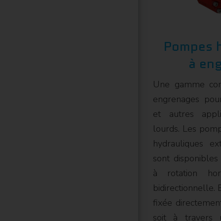
Pompes h
à en
Une gamme com
engrenages pou
et autres appl
lourds. Les pom
hydrauliques ext
sont disponibles
à rotation hor
bidirectionnelle.
fixée directement
soit à travers