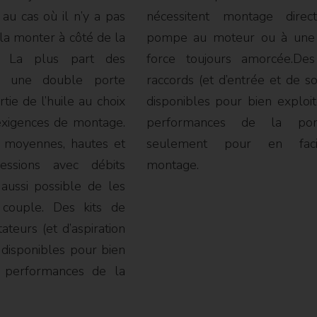
 au cas où il n’y a pas
nécessitent montage dire
la monter à côté de la
pompe au moteur ou à une 
. La plus part des
force toujours amorcée.Des
t une double porte
raccords (et d’entrée et de so
rtie de l’huile au choix
disponibles pour bien exploit
exigences de montage.
performances de la p
à moyennes, hautes et
seulement pour en facil
essions avec débits
montage.
t aussi possible de les
 couple. Des kits de
ateurs (et d’aspiration
 disponibles pour bien
s performances de la