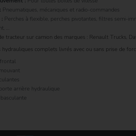
ouvement :
Pour toutes boîtes de vitesse
:
Pneumatiques, mécaniques et radio-commandes
 :
Perches à flexible, perches pivotantes, filtres semi-im
t, …
e tracteur sur camion des marques : Renault Trucks, Daf
ydrauliques complets livrés avec ou sans prise de force,
frontal
 mouvant
culantes
orte arrière hydraulique
 basculante