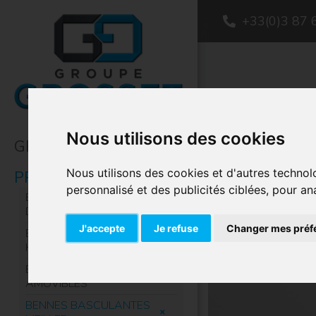
+33(0)3 87 
Nous utilisons des cookies
GROUPE
Nous utilisons des cookies et d'autres technol
PRODUITS
Acc
personnalisé et des publicités ciblées, pour an
ÉQUIPEMENTS DE
DÉPOTAGE
J'accepte
Je refuse
Changer mes préf
ÉQUIPEMENTS
HYDRAULIQUES
BENNES & CAISSONS
AMOVIBLES
BENNES BASCULANTES