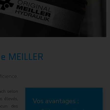
ue MEILLER
icience.
ich selon
us élevés,
Vos avantages :
acun des