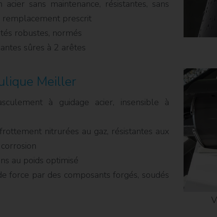
 acier sans maintenance, résistantes, sans
e remplacement prescrit
etés robustes, normés
ntes sûres à 2 arêtes
ulique Meiller
sculement à guidage acier, insensible à
frottement nitrurées au gaz, résistantes aux
 corrosion
ons au poids optimisé
de force par des composants forgés, soudés
V