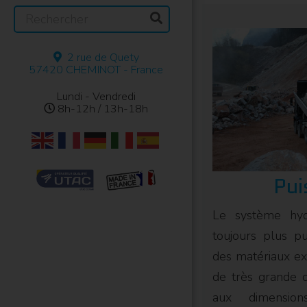
Recherche
:
2 rue de Quety
57420 CHEMINOT - France
Lundi - Vendredi
8h-12h / 13h-18h
Pui
Le système hyd
toujours plus pu
des matériaux e
de très grande q
aux dimension