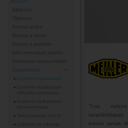
MEILLER
Bibennes
Tribennes
Bennes arrière
Bennes à roches
Bennes à asphalte
Semi-remorques bennes
Remorques essieu médian
Équipements
Systèmes hydrauliques
Systèmes hydrauliques
véhicules communaux
Systèmes hydrauliques
Trois notio
semi-remorques
caractéristiqu
Télécommande I.S.A.R.
encore jamais dé
Systèmes de bâchage