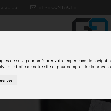
63 31 15
ÊTRE CONTACTÉ
SYSTÈMES HYDR
ogies de suivi pour améliorer votre expérience de navigati
ueil
/
Produits
/
Bennes basculantes Meiller
/
Équipement
alyser le trafic de notre site et pour comprendre la provena
érences