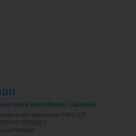
ion
 sur notre plateforme Calaméo :
bennes arrière basculantes MEILLER
 » GROUPE GROSSET
ublics PRONAR