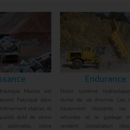
ssance
Endurance
raulique Meiller est
Notre système hydrauliq
issant. Fabriqué dans
durée de vie énorme. Les m
xtrêmement stables et
hautement résistants, les 
ualité, doté de vérins
nitrurées et le guidage mé
s optimales, notre
rendent l’installation rés