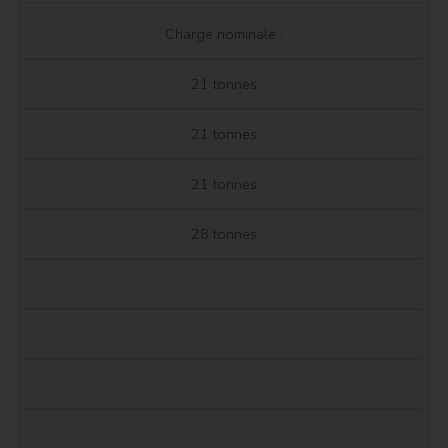
B321
B421
Charge nominale :
TYPE
B321
+
+
B428
21 tonnes
GRUE
GRUE
21 tonnes
21 tonnes
28 tonnes