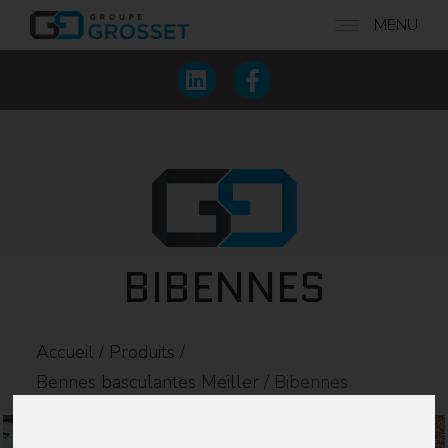
MENU
BIBENNES
Accueil
/
Produits
/
Bennes basculantes Meiller
/
Bibennes