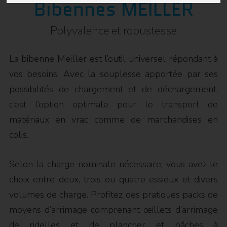
Bibennes MEILLER
Polyvalence et robustesse
La bibenne Meiller est l’outil universel répondant à
vos besoins. Avec la souplesse apportée par ses
possibilités de chargement et de déchargement,
c’est l’option optimale pour le transport de
matériaux en vrac comme de marchandises en
colis.
Selon la charge nominale nécessaire, vous avez le
choix entre deux, trois ou quatre essieux et divers
volumes de charge. Profitez des pratiques packs de
moyens d’arrimage comprenant œillets d’arrimage
de ridelles et de plancher et bâches à