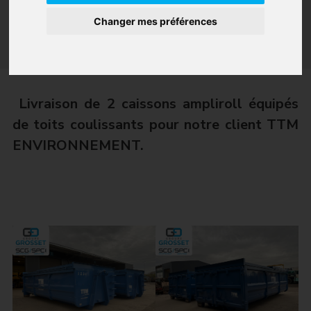
Changer mes préférences
Accueil
/
Bâchage Cramaro
/
Bennes ampliroll avec toits coulissants
Livraison de 2 caissons ampliroll équipés
de toits coulissants pour notre client TTM
ENVIRONNEMENT.